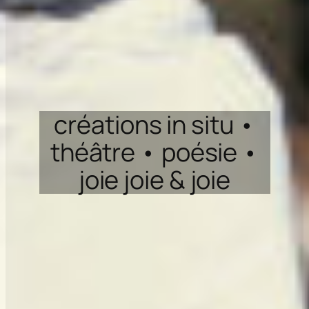
créations in situ •
théâtre • poésie •
joie joie & joie